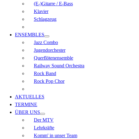
(E-)Gitarre / E-Bass
Klavier
Schlagzeug
ENSEMBLES
Jazz Combo
Jugendorchester
Querflöten­ensemble
Railway Sound Orchestra
Rock Band
Rock Pop Chor
AKTUELLES
TERMINE
ÜBER UNS
Der MTV
Lehrkräfte
Komm' in unser Team