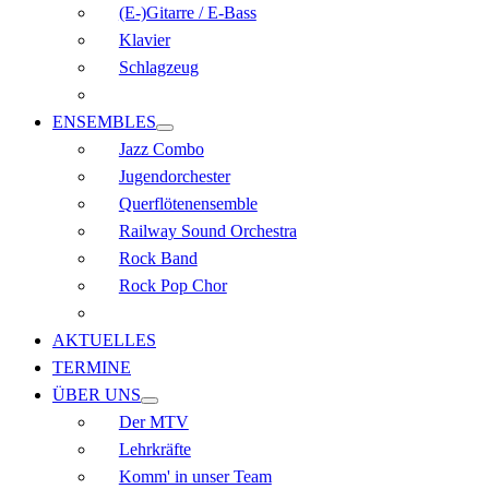
(E-)Gitarre / E-Bass
Klavier
Schlagzeug
ENSEMBLES
Jazz Combo
Jugendorchester
Querflöten­ensemble
Railway Sound Orchestra
Rock Band
Rock Pop Chor
AKTUELLES
TERMINE
ÜBER UNS
Der MTV
Lehrkräfte
Komm' in unser Team