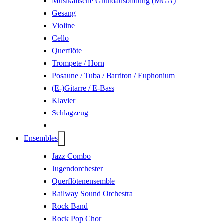
Musikalische Grundausbildung (MGA)
Gesang
Violine
Cello
Querflöte
Trompete / Horn
Posaune / Tuba / Barriton / Euphonium
(E-)Gitarre / E-Bass
Klavier
Schlagzeug
Ensembles
Jazz Combo
Jugendorchester
Querflöten­ensemble
Railway Sound Orchestra
Rock Band
Rock Pop Chor