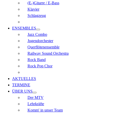
(E-)Gitarre / E-Bass
Klavier
Schlagzeug
ENSEMBLES
Jazz Combo
Jugendorchester
Querflöten­ensemble
Railway Sound Orchestra
Rock Band
Rock Pop Chor
AKTUELLES
TERMINE
ÜBER UNS
Der MTV
Lehrkräfte
Komm' in unser Team