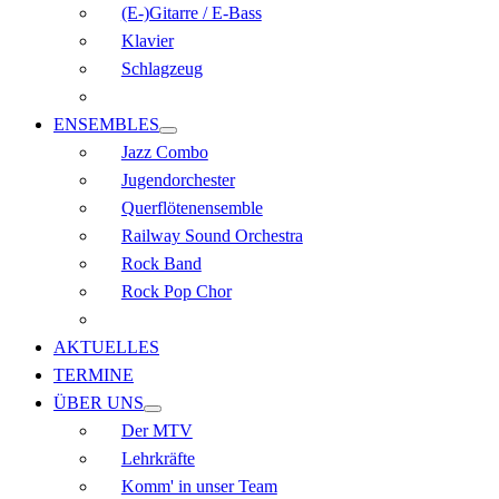
(E-)Gitarre / E-Bass
Klavier
Schlagzeug
ENSEMBLES
Jazz Combo
Jugendorchester
Querflöten­ensemble
Railway Sound Orchestra
Rock Band
Rock Pop Chor
AKTUELLES
TERMINE
ÜBER UNS
Der MTV
Lehrkräfte
Komm' in unser Team