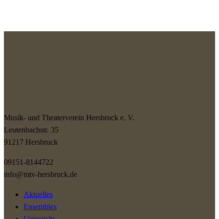
Musik- und Theaterverein Hersbruck e. V.
Leutenbachstr. 35
91217 Hersbruck
09151-8144722
info@mtv-hersbruck.de
Aktuelles
Ensembles
Unterricht