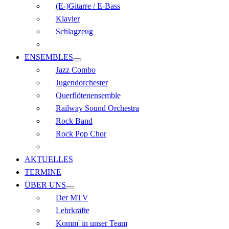
(E-)Gitarre / E-Bass
Klavier
Schlagzeug
ENSEMBLES
Jazz Combo
Jugendorchester
Querflöten­ensemble
Railway Sound Orchestra
Rock Band
Rock Pop Chor
AKTUELLES
TERMINE
ÜBER UNS
Der MTV
Lehrkräfte
Komm' in unser Team