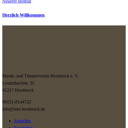
Neuerer Beitrag
Herzlich Willkommen
Musik- und Theaterverein Hersbruck e. V.
Leutenbachstr. 35
91217 Hersbruck
09151-8144722
info@mtv-hersbruck.de
Aktuelles
Ensembles